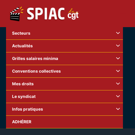
Aller
au
contenu
Secteurs
Actualités
Grilles salaires minima
Conventions collectives
Mes droits
Le syndicat
Infos pratiques
[wpfilebase tag=file id=58 /]
ADHÉRER