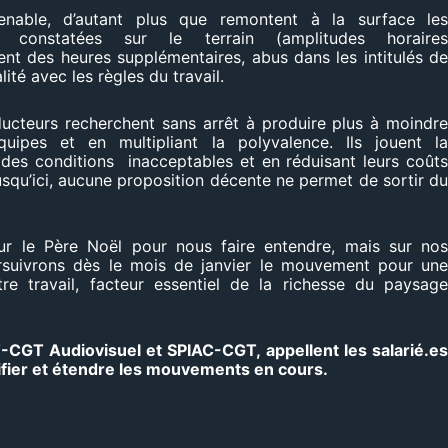
tenable, d’autant plus que remontent à la surface le
és constatées sur le terrain (amplitudes horaire
nt des heures supplémentaires, abus dans les intitulés d
alité avec les règles du travail.
ducteurs recherchent sans arrêt à produire plus à moindr
uipes et en multipliant la polyvalence. Ils jouent l
 des conditions inacceptables et en réduisant leurs coût
Jusqu’ici, aucune proposition décente ne permet de sortir d
 le Père Noël pour nous faire entendre, mais sur no
rsuivrons dès le mois de janvier le mouvement pour un
re travail, facteur essentiel de la richesse du paysag
CGT Audiovisuel et SPIAC-CGT, appellent les salarié.e
lifier et étendre les mouvements en cours.