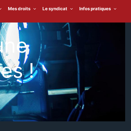
Mes droits
Le syndicat
Infos pratiques
une
es !