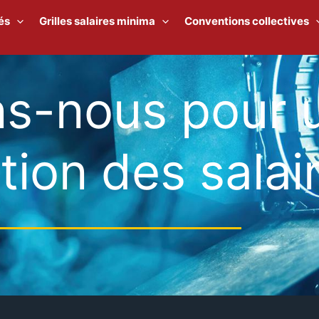
és
Grilles salaires minima
Conventions collectives
ns-nous pour 
ion des salair