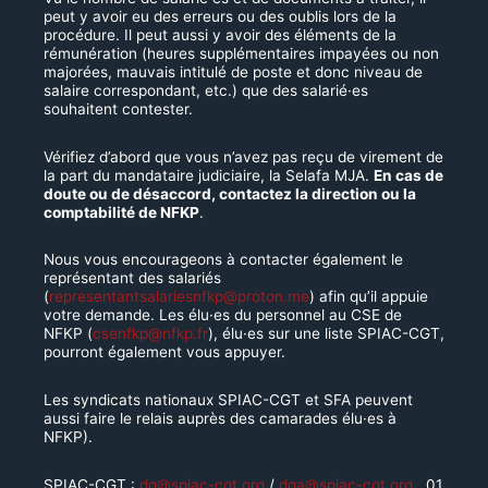
peut y avoir eu des erreurs ou des oublis lors de la
procédure. Il peut aussi y avoir des éléments de la
rémunération (heures supplémentaires impayées ou non
majorées, mauvais intitulé de poste et donc niveau de
salaire correspondant, etc.) que des salarié·es
souhaitent contester.
Vérifiez d’abord que vous n’avez pas reçu de virement de
la part du mandataire judiciaire, la Selafa MJA.
En cas de
doute ou de désaccord, contactez la direction ou la
comptabilité de NFKP
.
Nous vous encourageons à contacter également le
représentant des salariés
(
representantsalariesnfkp@proton.me
) afin qu’il appuie
votre demande. Les élu·es du personnel au CSE de
NFKP (
csenfkp@nfkp.fr
), élu·es sur une liste SPIAC-CGT,
pourront également vous appuyer.
Les syndicats nationaux SPIAC-CGT et SFA peuvent
aussi faire le relais auprès des camarades élu·es à
NFKP).
SPIAC-CGT :
dg@spiac-cgt.org
/
dga@spiac-cgt.org
, 01