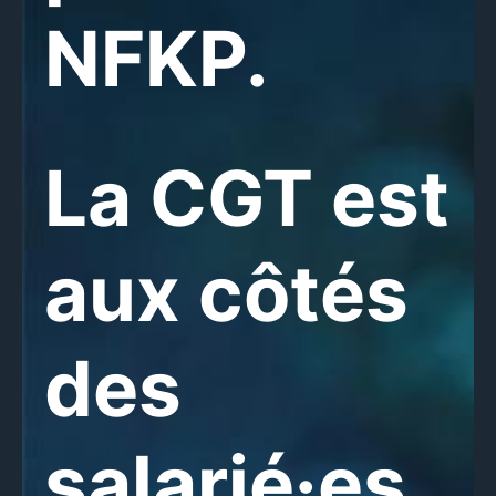
NFKP.
La CGT est
aux côtés
des
salarié·es.