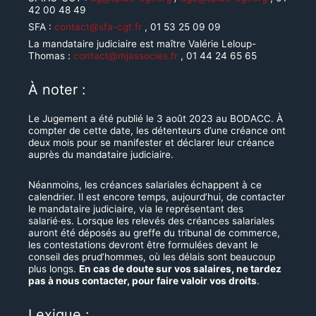
42 00 48 49
SFA :
contact@sfa-cgt.fr
, 01 53 25 09 09
La mandataire judiciaire est maître Valérie Leloup-
Thomas :
contact@mjassocies.fr
, 01 44 24 65 65
À noter :
Le Jugement a été publié le 3 août 2023 au BODACC. À
compter de cette date, les détenteurs d’une créance ont
deux mois pour se manifester et déclarer leur créance
auprès du mandataire judiciaire.
Néanmoins, les créances salariales échappent à ce
calendrier. Il est encore temps, aujourd’hui, de contacter
le mandataire judiciaire, via le représentant des
salarié·es. Lorsque les relevés des créances salariales
auront été déposés au greffe du tribunal de commerce,
les contestations devront être formulées devant le
conseil des prud’hommes, où les délais sont beaucoup
plus longs.
En cas de doute sur vos salaires, ne tardez
pas à nous contacter, pour faire valoir vos droits
.
Lexique :