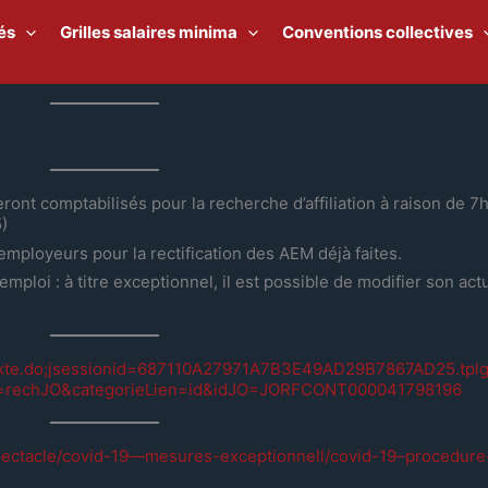
és
Grilles salaires minima
Conventions collectives
eront comptabilisés pour la recherche d’affiliation à raison de 7h
)
 employeurs pour la rectification des AEM déjà faites.
emploi : à titre exceptionnel, il est possible de modifier son act
hTexte.do;jsessionid=687110A27971A7B3E49AD29B7867AD25.tplg
=rechJO&categorieLien=id&idJO=JORFCONT000041798196
pectacle/covid-19—mesures-exceptionnell/covid-19–procedure-