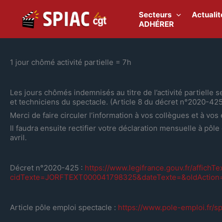
Aller
au
Secteurs
Actualit
contenu
ADHÉRER
1 jour chômé activité partielle = 7h
Les jours chômés indemnisés au titre de l’activité partielle s
et techniciens du spectacle. (Article 8 du décret n°2020-425
Merci de faire circuler l’information à vos collègues et à vos
Il faudra ensuite rectifier votre déclaration mensuelle à pôle 
avril.
Décret n°2020-425 :
https://www.legifrance.gouv.fr/affic
cidTexte=JORFTEXT000041798325&dateTexte=&oldAction
Article pôle emploi spectacle :
https://www.pole-emploi.fr/s