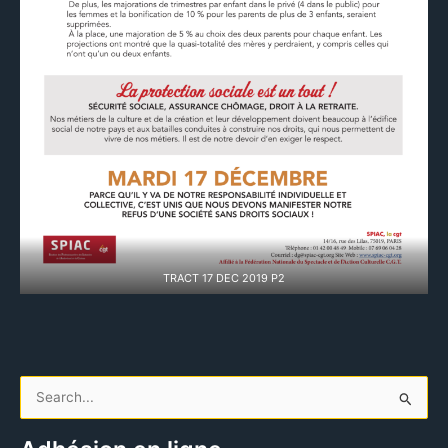
TRACT 17 DEC 2019 P2
R
e