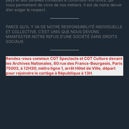
pays et aux batailles conduites à construire nos droits, qui
nous permettent de vivre de nos métiers. Il est de notre devoir
d’en exiger le respect.
PARCE QU’IL Y VA DE NOTRE RESPONSABILITÉ INDIVIDUELLE
ET COLLECTIVE, C’EST UNIS QUE NOUS DEVONS
MANIFESTER NOTRE REFUS D’UNE SOCIÉTÉ SANS DROITS
SOCIAUX.
Rendez-vous commun CGT Spectacle et CGT Culture devant
les Archives Nationales, 60 rue des Francs-Bourgeois, Paris
75003, à 12H30, métro ligne 1, arrêt Hôtel de Ville, départ
pour rejoindre le cortège à République à 13H
.