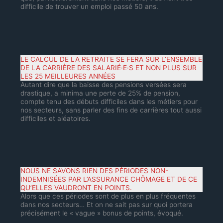
difficile de trouver un emploi passé 50 ans.
LE CALCUL DE LA RETRAITE SE FERA SUR L’ENSEMBLE
DE LA CARRIÈRE DES SALARIÉ·E·S ET NON PLUS SUR
LES 25 MEILLEURES ANNÉES
Autant dire que la baisse des pensions versées sera
drastique, a minima une perte de 25% de pension,
compte tenu des débuts difficiles dans les métiers pour
nos secteurs, sans parler des fins de carrières tout aussi
difficiles et aléatoires.
NOUS NE SAVONS RIEN DES PÉRIODES NON-
INDEMNISÉES PAR L’ASSURANCE CHÔMAGE ET DE CE
QU’ELLES VAUDRONT EN POINTS.
Alors que ces périodes sont de plus en plus fréquentes
dans nos secteurs… Et on ne sait pas sur quoi portera
précisément le « vague » bonus de points, évoqué.