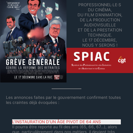
PROFESSIONNEL·LE·S
DU CINÉMA,
DU FILM D’ANIMATION,
DE LA PRODUCTION
AUDIOVISUELLE
ET DE LA PRESTATION
TECHNIQUE.
LE 17 DÉCEMBRE,
NOUS Y SERONS !
Les annonces faites par le gouvernement confirment toutes
les craintes déjà évoquées :
L’INSTAURATION D’UN ÂGE PIVOT DE 64 ANS
Il pourra être reporté au fil des ans (65, 66, 67…), alors
que, particulièrement dans nos métiers, il devient très