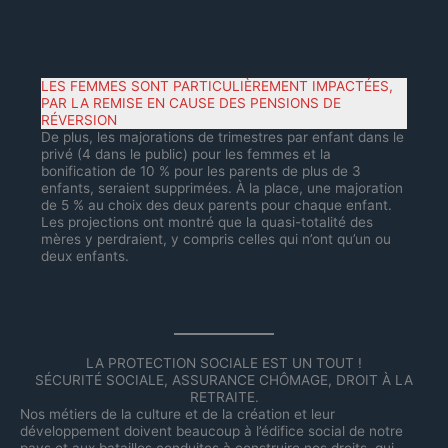
LES FEMMES SONT PARTICULIÈREMENT IMPACTÉES,
PAR LA REMISE EN CAUSE DES PENSIONS DE
RÉVERSION
De plus, les majorations de trimestres par enfant dans le
privé (4 dans le public) pour les femmes et la
bonification de 10 % pour les parents de plus de 3
enfants, seraient supprimées. À la place, une majoration
de 5 % au choix des deux parents pour chaque enfant.
Les projections ont montré que la quasi-totalité des
mères y perdraient, y compris celles qui n’ont qu’un ou
deux enfants.
LA PROTECTION SOCIALE EST UN TOUT !
SÉCURITÉ SOCIALE, ASSURANCE CHÔMAGE, DROIT À LA
RETRAITE.
Nos métiers de la culture et de la création et leur
développement doivent beaucoup à l’édifice social de notre