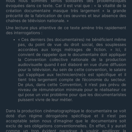
nous nous sommes sentis solidaires des problématiques
évoquées dans ce texte. Car il est vrai que : « la vitalité de la
création documentaire masque très largement « la grande
précarité de la fabrication de ces œuvres et leur absence des
chaînes de télévision nationale. »
Une lecture plus attentive de ce texte amène très rapidement
des interrogations :
« Ces derniers (les documentaires) ne bénéficient même
pas, du point de vue du droit social, des souplesses
accordées aux longs métrages de fiction. » Ici, il
convient de rappeler que le documentaire doit appliquer
la Convention collective nationale de la production
audiovisuelle quand il est élaboré en vue d’une diffusion
pour la télévision. Au sein de cette convention, le salaire
qui s’applique aux technicien(ne)s est spécifique et il
tient très largement compte de l’économie du secteur.
De plus, dans cette Convention, il n’est pas prévu de
niveau de rémunération minimale pour le réalisateur ce
qui pose un vrai problème pour que les documentaristes
puissent vivre de leur métier.
Dans la production cinématographique le documentaire se voit
doté d’un régime dérogatoire spécifique et il n’est pas
acceptable selon nous d’imaginer que le documentaire soit
exclu de ses obligations conventionnelles. En effet, il y aurait
comme un trop évident paradoxe à vouloir améliorer la