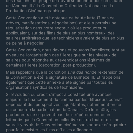
des réunions de groupe de travail se tiennent pour rediscuter
de l’Annexe III à la Convention Collective Nationale de la
Production Cinématographique.
Cette Convention a été obtenue de haute lutte (7 ans de
grèves, manifestations, négociations) et elle a permis une
régularisation dans notre secteur où les producteurs
appliquaient, sur des films de plus en plus nombreux, des
salaires arbitraires que les techniciens avaient de plus en plus
de peine à négocier.
Cette Convention, nous devons et pouvons l’améliorer, tant au
niveau de l’organisation des filières que sur les niveaux de
salaires pour répondre aux revendications légitimes de
certaines filières (décoration, post-production).
Mais rappelons que la condition
sine qua non
de l’extension de
la Convention a été la signature de l’Annexe III. Et rappelons
également que cette annexe a été signée par toutes les
organisations syndicales de techniciens.
Si l’évolution du crédit d’impôt a constitué une avancée
majeure, le financement du cinéma par les diffuseurs connaît
cependant des perspectives inquiétantes, notamment en ce
qui concerne la participation de Canal +. De leur côté, les
producteurs ne se privent pas de le répéter comme un
leitmotiv que la Convention collective est un tout et qu’il ne
saurait y avoir de Convention cinéma sans annexe dérogatoire
pour faire exister les films difficiles à financer.