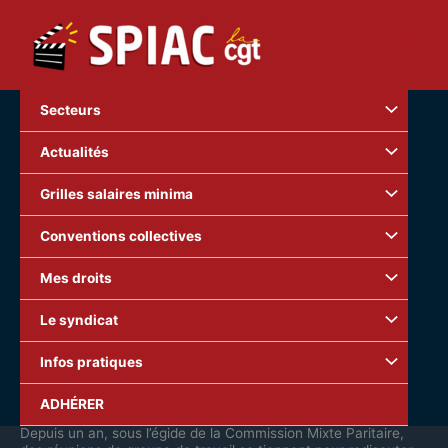
Aller
au
contenu
Secteurs
Actualités
Grilles salaires minima
Conventions collectives
Mes droits
Le syndicat
Infos pratiques
La Convention collective de la production
ADHÉRER
cinématographique, une avancée à préserver.
Depuis un an, sous l’égide de la Commission Mixte Paritaire,