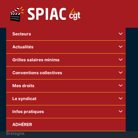
Aller
au
contenu
Secteurs
Actualités
Grilles salaires minima
Conventions collectives
Mes droits
Le syndicat
Infos pratiques
ADIEU ET MERCI RENE VAUTIER …
ADHÉRER
Le cinéaste René Vautier est décédé
ce 4 janvier 2015
en
Bretagne.