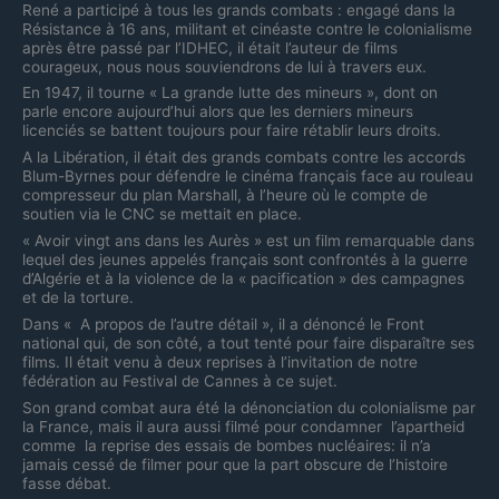
René a participé à tous les grands combats : engagé dans la
Résistance à 16 ans, militant et cinéaste contre le colonialisme
après être passé par l’IDHEC, il était l’auteur de films
courageux, nous nous souviendrons de lui à travers eux.
En 1947, il tourne « La grande lutte des mineurs », dont on
parle encore aujourd’hui alors que les derniers mineurs
licenciés se battent toujours pour faire rétablir leurs droits.
A la Libération, il était des grands combats contre les accords
Blum-Byrnes pour défendre le cinéma français face au rouleau
compresseur du plan Marshall, à l’heure où le compte de
soutien via le CNC se mettait en place.
« Avoir vingt ans dans les Aurès » est un film remarquable dans
lequel des jeunes appelés français sont confrontés à la guerre
d’Algérie et à la violence de la « pacification » des campagnes
et de la torture.
Dans « A propos de l’autre détail », il a dénoncé le Front
national qui, de son côté, a tout tenté pour faire disparaître ses
films. Il était venu à deux reprises à l’invitation de notre
fédération au Festival de Cannes à ce sujet.
Son grand combat aura été la dénonciation du colonialisme par
la France, mais il aura aussi filmé pour condamner l’apartheid
comme la reprise des essais de bombes nucléaires: il n’a
jamais cessé de filmer pour que la part obscure de l’histoire
fasse débat.