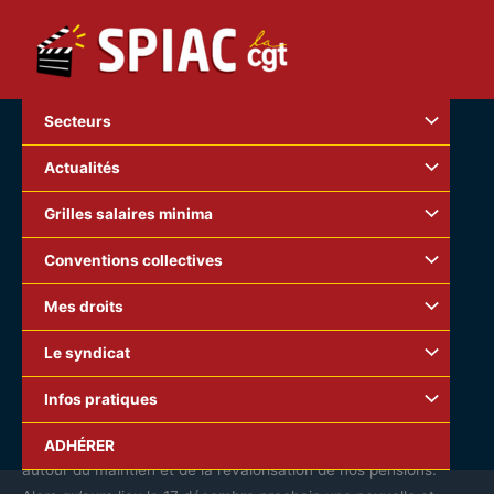
Aller
au
contenu
Secteurs
Actualités
Grilles salaires minima
Conventions collectives
Mes droits
Le syndicat
Infos pratiques
Le Conseil national du SPIAC-cgt
réuni le jeudi 12 décembre a
ADHÉRER
longuement évoqué la question des retraites et la bataille
autour du maintien et de la revalorisation de nos pensions.