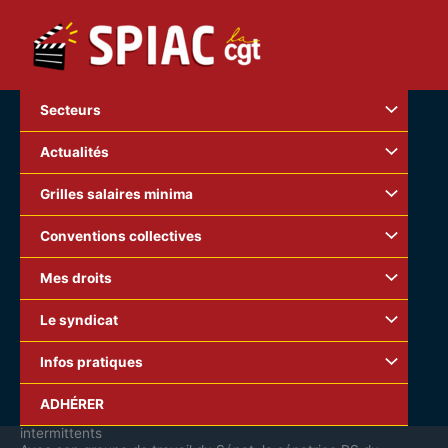
Aller
au
contenu
Secteurs
Actualités
Grilles salaires minima
Conventions collectives
Mes droits
Le syndicat
Infos pratiques
Dans Ecran Total aujourd’hui:
ADHÉRER
Douze recommandations du Sénat sur le système des
intermittents