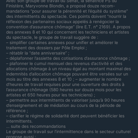
Avec son groupe de travail du Sénat, la sénatrice PS du
Finistère, Maryvonne Blondin, a proposé douze recom-
mandations “pour assurer la pérennité et l’équité du système”
des intermittents du spectacle. Ces points doivent “nourrir la
réflexion des partenaires sociaux appelés à renégocier la
convention d’assurance chômage” (lire E.T. n° 2169). A propos
des annexes 8 et 10 qui concernent les techniciens et artistes
du spectacle, le groupe de travail suggère de :
– simplifier certaines annexes pour unifier et améliorer le
traitement des dossiers par Pôle Emploi ;
– rétablir la “date anniversaire” ;
– déplafonner l’assiette des cotisations d’assurance chômage ;
– plafonner le cumul mensuel des revenus d’activité et des
allocations chômage à un niveau égal au montant maximal des
indemnités d’allocation chômage pouvant être versées sur un
mois au titre des annexes 8 et 10 ; – augmenter le nombre
d’heures de travail requises pour une ouverture des droits à
l’assurance chômage (580 heures sur douze mois pour les
artistes et 650 heures pour les techniciens) ;
– permettre aux intermittents de valoriser jusqu’à 90 heures
d’enseignement et de médiation au cours de la période de
référence ;
– clarifier le régime de solidarité dont peuvent bénéficier les
intermittents.
… suite des recommandations
Le groupe de travail sur l’intermittence dans le secteur culturel
propose aussi :