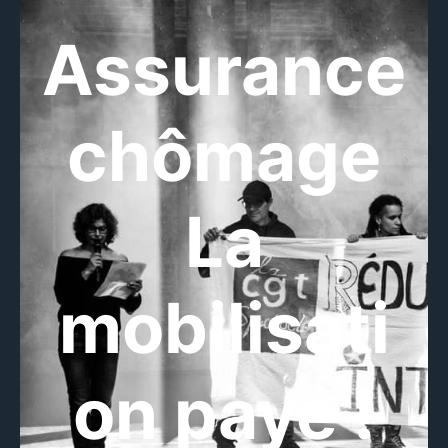
Assurance
chômage
La
mobilisati
on paye !