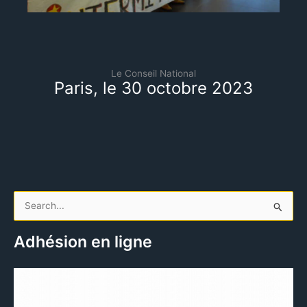
Le Conseil National
Paris, le 30 octobre 2023
R
e
Adhésion en ligne
c
h
e
r