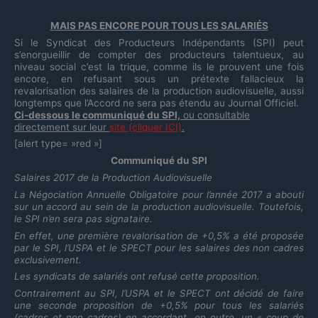
MAIS PAS ENCORE POUR TOUS LES SALARIÉS
Si le Syndicat des Producteurs Indépendants (SPI) peut
s’enorgueillir de compter des producteurs talentueux, au
niveau social c’est la trique, comme ils le prouvent une fois
encore, en refusant sous un prétexte fallacieux la
revalorisation des salaires de la production audiovisuelle, aussi
longtemps que l’Accord ne sera pas étendu au Journal Officiel.
Ci-dessous le communiqué du SPI,
ou consultable
directement sur leur
site (cliquer ICI)
.
[alert type= »red »]
Communiqué du SPI
Salaires 2017 de la Production Audiovisuelle
La Négociation Annuelle Obligatoire pour l’année 2017 a abouti
sur un accord au sein de la production audiovisuelle. Toutefois,
le SPI n’en sera pas signataire.
En effet, une première revalorisation de +0,5% a été proposée
par le SPI, l’USPA et le SPECT pour les salaires des non cadres
exclusivement.
Les syndicats de salariés ont refusé cette proposition.
Contrairement au SPI, l’USPA et le SPECT ont décidé de faire
une seconde proposition de +0,5% pour tous les salariés
(cadres et non cadres) en accordant, en outre, un « coup de