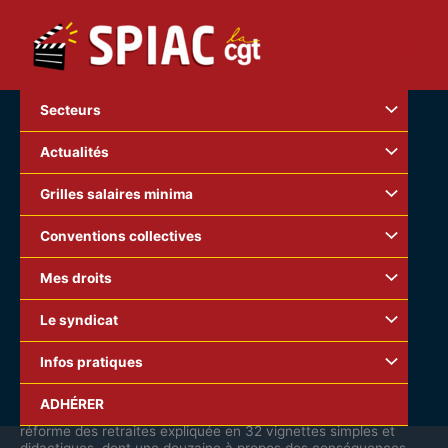
Aller
au
contenu
Secteurs
Actualités
Grilles salaires minima
Conventions collectives
Mes droits
Le syndicat
Infos pratiques
ADHÉRER
Bande dessinée (BD) proposé par le collectif Velma – La
réforme des retraites expliquée en 32 vignettes simples et
didactiques, dont une douzaine à propos des conséquences