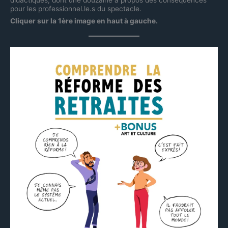
pour les professionnel.le.s du spectacle.
Cliquer sur la 1ère image en haut à gauche.