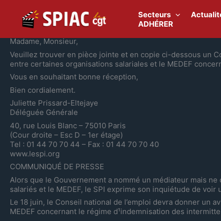
Aller
au
Secteurs
Actualit
contenu
ADHÉRER
Madame, Monsieur,
Veuillez trouver en pièce jointe et en copie ci-dessous un
entre certaines organisations salariales et le MEDEF concer
Vous en souhaitant bonne réception,
Bien cordialement.
Juliette Prissard-Eltejaye
Déléguée Générale
40, rue Louis Blanc – 75010 Paris
(Cour droite – Esc D – 1er étage)
Tel : 01 44 70 70 44 – Fax : 01 44 70 70 40
www.lespi.org
COMMUNIQUÉ DE PRESSE
Alors que le Gouvernement a nommé un médiateur mais ne déc
salariés et le MEDEF, le SPI exprime son inquiétude de voir
Le 18 juin, le Conseil national de l’emploi devra donner un av
MEDEF concernant le régime d¹indemnisation des intermitte