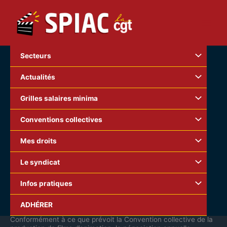
Aller
au
contenu
Secteurs
Actualités
Grilles salaires minima
Conventions collectives
Mes droits
Le syndicat
Infos pratiques
Production de films d’animation : A quand une revalorisation
ADHÉRER
conséquente des salaires ?
Conformément à ce que prévoit la Convention collective de la