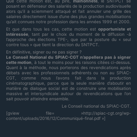
Que cette motion est, au pire,
malhonnête
, le SNTPCT se
posant en défenseur des salariés de la production audiovisuelle
alors qu’il a sciemment attaqué et fait annuler une grille des
salaires directement issue d’une des plus grandes mobilisations
qu’ait connues notre profession dans les années 1999 et 2000.
Et que dans tous les cas, cette motion est
opportuniste et
intéressée
, tant par le choix du moment de la diffusion -à
l’approche des élections TPE-, que par la posture du « seul
contre tous » que tient la direction du SNTPCT.
En définitive, signer ou ne pas signer ?
Le Conseil National du SPIAC-CGT n’appellera pas à signer
cette motion
, à tout le moins pour les raisons citées ci-dessus.
Quant à la méthode, nous porterons des revendications après
débats avec les professionnels adhérents ou non au SPIAC-
CGT, comme nous l’avons fait dans la production
cinématographique, parce que la seule manière d’aboutir en
matière de dialogue social est de construire une mobilisation
massive et intersyndicale autour de revendications que l’on
sait pouvoir atteindre ensemble.
Le Conseil national du SPIAC-CGT.
[gview file= »http://spiac-cgt.org/wp-
content/uploads/2016/12/Communiqué-final.pdf »]