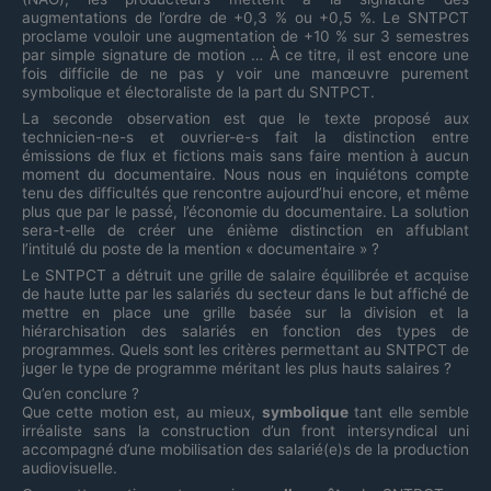
augmentations de l’ordre de +0,3 % ou +0,5 %. Le SNTPCT
proclame vouloir une augmentation de +10 % sur 3 semestres
par simple signature de motion … À ce titre, il est encore une
fois difficile de ne pas y voir une manœuvre purement
symbolique et électoraliste de la part du SNTPCT.
La seconde observation est que le texte proposé aux
technicien-ne-s et ouvrier-e-s fait la distinction entre
émissions de flux et fictions mais sans faire mention à aucun
moment du documentaire. Nous nous en inquiétons compte
tenu des difficultés que rencontre aujourd’hui encore, et même
plus que par le passé, l’économie du documentaire. La solution
sera-t-elle de créer une énième distinction en affublant
l’intitulé du poste de la mention « documentaire » ?
Le SNTPCT a détruit une grille de salaire équilibrée et acquise
de haute lutte par les salariés du secteur dans le but affiché de
mettre en place une grille basée sur la division et la
hiérarchisation des salariés en fonction des types de
programmes. Quels sont les critères permettant au SNTPCT de
juger le type de programme méritant les plus hauts salaires ?
Qu’en conclure ?
Que cette motion est, au mieux,
symbolique
tant elle semble
irréaliste sans la construction d’un front intersyndical uni
accompagné d’une mobilisation des salarié(e)s de la production
audiovisuelle.