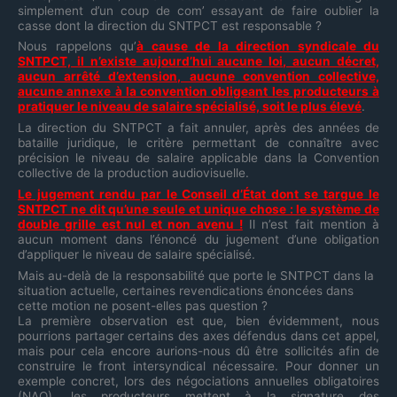
simplement d’un coup de com’ essayant de faire oublier la
casse dont la direction du SNTPCT est responsable ?
Nous rappelons qu’
à cause de la direction syndicale du
SNTPCT, il n’existe aujourd’hui aucune loi, aucun décret,
aucun arrêté d’extension, aucune convention collective,
aucune annexe à la convention obligeant les producteurs à
pratiquer le niveau de salaire spécialisé, soit le plus élevé
.
La direction du SNTPCT a fait annuler, après des années de
bataille juridique, le critère permettant de connaître avec
précision le niveau de salaire applicable dans la Convention
collective de la production audiovisuelle.
Le jugement rendu par le Conseil d’État dont se targue le
SNTPCT ne dit qu’une seule et unique chose : le système de
double grille est nul et non avenu !
Il n’est fait mention à
aucun moment dans l’énoncé du jugement d’une obligation
d’appliquer le niveau de salaire spécialisé.
Mais au-delà de la responsabilité que porte le SNTPCT dans la
situation actuelle, certaines revendications énoncées dans
cette motion ne posent-elles pas question ?
La première observation est que, bien évidemment, nous
pourrions partager certains des axes défendus dans cet appel,
mais pour cela encore aurions-nous dû être sollicités afin de
construire le front intersyndical nécessaire. Pour donner un
exemple concret, lors des négociations annuelles obligatoires
(NAO), les producteurs mettent à la signature des