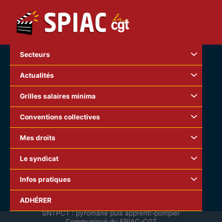
Aller
au
contenu
Secteurs
Actualités
Grilles salaires minima
Conventions collectives
Mes droits
Le syndicat
Infos pratiques
ADHÉRER
Production Audiovisuelle
SNTPCT : pyromane puis apprenti-pompier
Communiqué du SPIAC-CGT