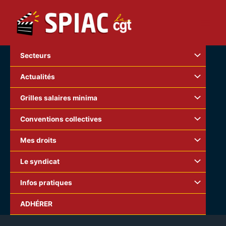
Aller
au
contenu
Secteurs
Actualités
Grilles salaires minima
Conventions collectives
Mes droits
Le syndicat
Infos pratiques
Eclair à fait le Cinéma, les professionnel(le)s du Cinéma et de
ADHÉRER
l’Audiovisuel doivent sauver Eclair.