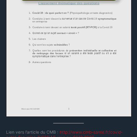
Lien vers l’article du CMB :
http://www.cmb-sante.fr/covid-