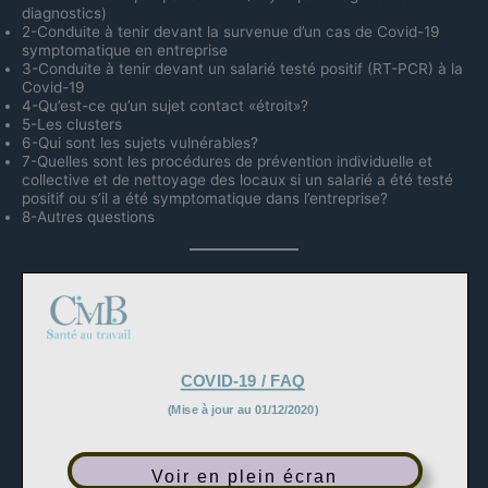
diagnostics)
2-Conduite à tenir devant la survenue d’un cas de Covid-19
symptomatique en entreprise
3-Conduite à tenir devant un salarié testé positif (RT-PCR) à la
Covid-19
4-Qu’est-ce qu’un sujet contact «étroit»?
5-Les clusters
6-Qui sont les sujets vulnérables?
7-Quelles sont les procédures de prévention individuelle et
collective et de nettoyage des locaux si un salarié a été testé
positif ou s’il a été symptomatique dans l’entreprise?
8-Autres questions
Voir en plein écran