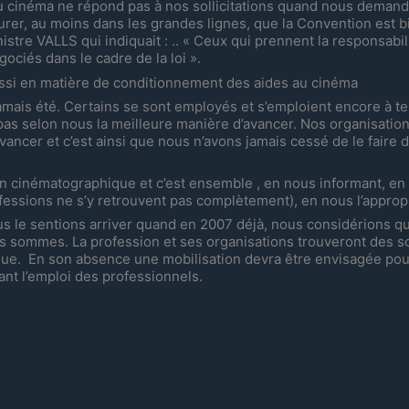
u cinéma ne répond pas à nos sollicitations quand nous demand
urer, au moins dans les grandes lignes, que la Convention est 
istre VALLS qui indiquait : .. « Ceux qui prennent la responsabi
ciés dans le cadre de la loi ».
 aussi en matière de conditionnement des aides au cinéma
a jamais été. Certains se sont employés et s’emploient encore à te
 pas selon nous la meilleure manière d’avancer. Nos organisation
vancer et c’est ainsi que nous n’avons jamais cessé de le faire 
on cinématographique et c’est ensemble , en nous informant, en f
rofessions ne s’y retrouvent pas complètement), en nous l’appro
s le sentions arriver quand en 2007 déjà, nous considérions q
ous sommes. La profession et ses organisations trouveront des s
ique. En son absence une mobilisation devra être envisagée pou
ant l’emploi des professionnels.