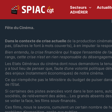
Aller
au
Secteurs
Actualit
contenu
ADHÉRER
Fête du Cinéma.
Dans le contexte de crise actuelle
de la production cinémat
pas, (d’autres le font à mots couverts), à en imputer la resp
Bien entendu, la crise financière qui frappe l’ensemble de l
rangs, cette crise n’est en rien responsable du désengageme
Les Etats Généraux du cinéma dont nous demandons la tenue
y a tout lieu de penser que, faute d’une volonté politique d
des enjeux (notamment économiques) de notre cinéma.
Ce qui n’empêche pas le Ministère du budget de puiser dans
de l’Etat.
Si certaines des pistes avancées vont dans le bon sens, auto
sociétés, de relèvement des aides… Les grands absents des gro
se voiler la face, les films sous-financés.
Ces films, nous le savons, cumulent un certain nombre de h
problème d’exposition, accès aux publics…