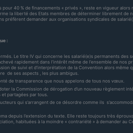
 pour 40 % de financements « privés », reste en vigueur alors
e la liberté des Etats membres de déterminer librement de n
cuns préfèrent demander aux organisations syndicales de salarié(
ue :
fermés. Le titre IV qui concerne les salarié(e)s permanents des 
e achevé rapidement dans l’intérêt même de l’ensemble de nos p
ion de suivi et d’interprétation de la Convention alors même qu
re de ses aspects , les plus ambigus.
olonté de transparence que nous appelons de tous nos vœux.
doter la Commission de dérogation d’un nouveau règlement inté
 et partagées par tous.
roducteurs qui s’arrangent de ce désordre comme ils s’accommod
éma depuis l’extension du texte. Elle reste toujours très éprou
ociation, habituées à la moindre « contrariété » à demander au C