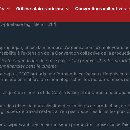
és
Grilles salaires minima
Conventions collectives
[wpfilebase tag=file id=61 /]
ographique, un certain nombre d’organisations d’employeurs don
onsabilité à l’extension de la Convention collective de la produ
’activité économique de notre pays et au premier chef les salari
nt financier dans le cinéma
.
 depuis 2007 ont pris une forme édulcorée sous l’impulsion du
éterminée en matière de cinématographie, les mesures prises ne
 l’argent du cinéma et du Centre National du Cinéma pour abon
ur des idées de mutualisation des sociétés de production, de c
upes de travail restent à n’en pas douter les films les plus dif
andicaps avant même leur mise en production : absence de l’aid