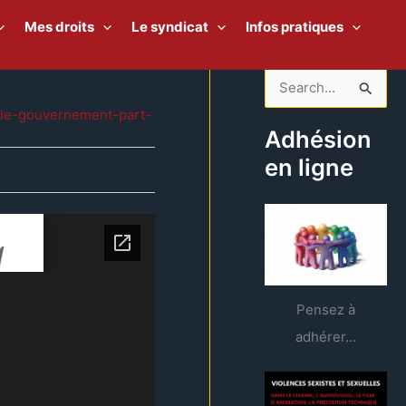
Mes droits
Le syndicat
Infos pratiques
R
7/le-gouvernement-part-
e
Adhésion
c
en ligne
h
e
r
c
h
e
Pensez à
r
adhérer...
: