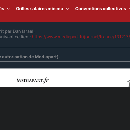
és
Grilles salaires minima
Conventions collectives
t par Dan Israel.
uivant ce lien :
https://www.mediapart.fr/journal/france/13121
e autorisation de Mediapart).