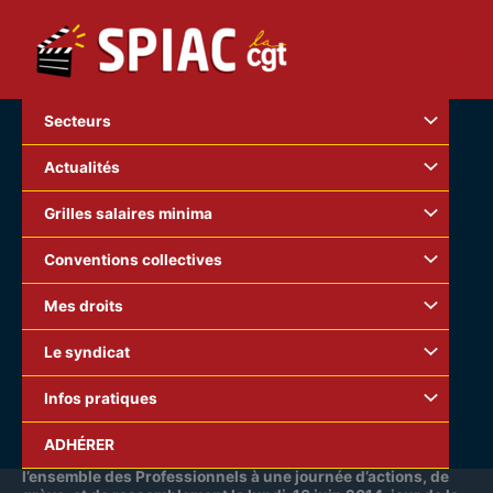
Aller
au
contenu
Secteurs
Actualités
Grilles salaires minima
Conventions collectives
Mes droits
Le syndicat
Infos pratiques
ÇA SUFFIT COMME ÇA !!!
ADHÉRER
La Fédération du spectacle et ses syndicats appellent
l’ensemble des Professionnels à une journée d’actions, de