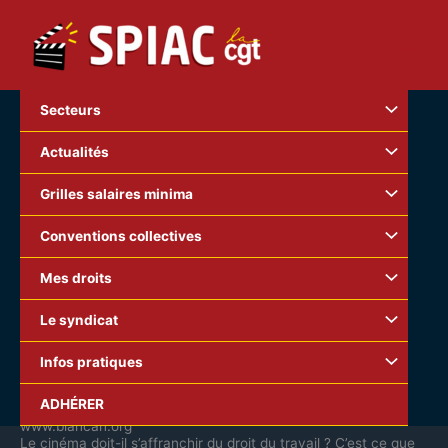
Aller
au
contenu
Secteurs
Actualités
Grilles salaires minima
Conventions collectives
Mes droits
Le syndicat
Infos pratiques
A lire absolument… Il met les pieds dans le « plat »
ADHÉRER
Convention collective !
www.blancan.org
Le cinéma doit-il s’affranchir du droit du travail ? C’est ce que