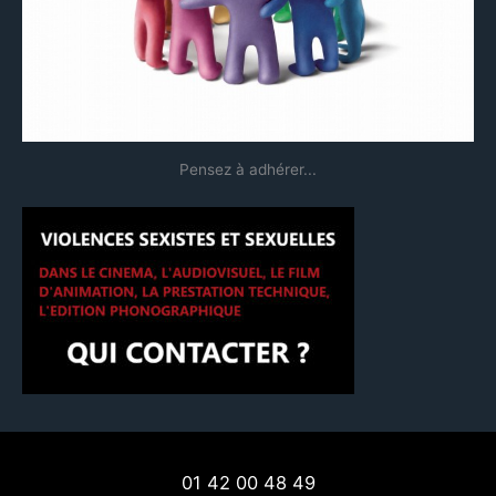
r
:
Pensez à adhérer...
01 42 00 48 49