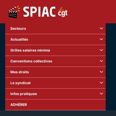
Aller
au
contenu
Secteurs
Actualités
Grilles salaires minima
Conventions collectives
Mes droits
Le syndicat
Infos pratiques
CONTRE L’AGRÉMENT DE LA CONVENTION ASSURANCE
ADHÉRER
CHÔMAGE ET LES POLITIQUES D’AUSTÉRITÉ :