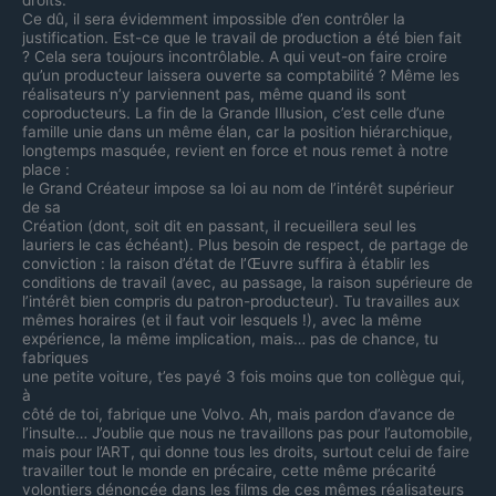
Ce dû, il sera évidemment impossible d’en contrôler la
justification. Est-ce que le travail de production a été bien fait
? Cela sera toujours incontrôlable. A qui veut-on faire croire
qu’un producteur laissera ouverte sa comptabilité ? Même les
réalisateurs n’y parviennent pas, même quand ils sont
coproducteurs. La fin de la Grande Illusion, c’est celle d’une
famille unie dans un même élan, car la position hiérarchique,
longtemps masquée, revient en force et nous remet à notre
place :
le Grand Créateur impose sa loi au nom de l’intérêt supérieur
de sa
Création (dont, soit dit en passant, il recueillera seul les
lauriers le cas échéant). Plus besoin de respect, de partage de
conviction : la raison d’état de l’Œuvre suffira à établir les
conditions de travail (avec, au passage, la raison supérieure de
l’intérêt bien compris du patron-producteur). Tu travailles aux
mêmes horaires (et il faut voir lesquels !), avec la même
expérience, la même implication, mais… pas de chance, tu
fabriques
une petite voiture, t’es payé 3 fois moins que ton collègue qui,
à
côté de toi, fabrique une Volvo. Ah, mais pardon d’avance de
l’insulte… J’oublie que nous ne travaillons pas pour l’automobile,
mais pour l’ART, qui donne tous les droits, surtout celui de faire
travailler tout le monde en précaire, cette même précarité
volontiers dénoncée dans les films de ces mêmes réalisateurs