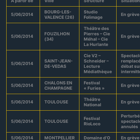
A partir de
Ville
Structure
Situation
BOURG-LES-
Studio
5/06/2014
En grève
VALENCE (26)
Folimage
Théâtre des
FOUZILHON
Pierres – Cie
5/06/2014
En grève
(34)
Méhal – Cie
La Hurlante
Cie V2 –
Spectacl
SAINT-JEAN-
Schneider –
remplacé
5/06/2014
DE-VEDAS
Lecture
débat su
Médiathèque
intermit
CHALONS EN
Festival
5/06/2014
En grève
CHAMPAGNE
« Furies »
Théâtre
5/06/2014
TOULOUSE
En grève
National
Perturbé
Festival
5/06/2014
TOULOUSE
spectacl
RioLoco
annulés
5/06/2014
MONTPELLIER
Domaine d’O
En grève