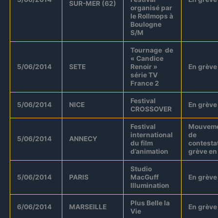
SUR-MER (62)
organisé par
le Rollmops à
Boulogne
S/M
Tournage de
« Candice
5/06/2014
SETE
Renoir »
En grève
série TV
France 2
Festival
5/06/2014
NICE
En grève
CROSSOVER
Festival
Mouvem
international
de
5/06/2014
ANNECY
du film
contesta
d’animation
grève en
Studio
5/06/2014
PARIS
MacGuff
En grève
Illumination
Plus Belle la
6/06/2014
MARSEILLE
En grève
Vie