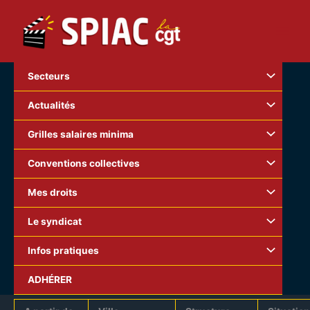
Aller
au
contenu
Secteurs
Actualités
Grilles salaires minima
Conventions collectives
Mes droits
Le syndicat
Infos pratiques
Structures en grève au 11 juin 2014 – 15H15
ADHÉRER