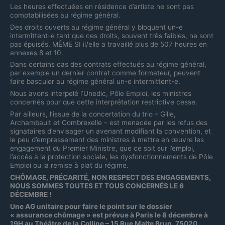
Les heures effectuées en résidence d’artiste ne sont pas
comptabilisées au régime général.
Des droits ouverts au régime général y bloquent un-e
intermittent-e tant que ces droits, souvent très faibles, ne sont
pas épuisés, MÊME SI il/elle a travaillé plus de 507 heures en
annexes 8 et 10.
Dans certains cas des contrats effectués au régime général,
par exemple un dernier contrat comme formateur, peuvent
faire basculer au régime général un-e intermittent-e.
Nous avons interpelé l’Unedic, Pôle Emploi, les ministres
concernés pour que cette interprétation restrictive cesse.
Par ailleurs, l’issue de la concertation du trio – Gille,
Archambault et Combrexelle – est menacée par les refus des
signataires d’envisager un avenant modifiant la convention, et
le peu d’empressement des ministres à mettre en œuvre les
engagement du Premier Ministre, que ce soit sur l’emploi,
l’accès à la protection sociale, les dysfonctionnements de Pôle
Emploi ou la remise à plat du régime.
CHÔMAGE, PRÉCARITÉ, NON RESPECT DES ENGAGEMENTS,
NOUS SOMMES TOUTES ET TOUS CONCERNÉS LE 6
DÉCEMBRE !
Une AG unitaire pour faire le point sur le dossier
« assurance chômage » est prévue à Paris le 8 décembre à
19H au Théâtre de la Colline – 15 Rue Malte Brun, 75020