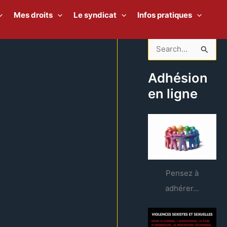
Mes droits
Le syndicat
Infos pratiques
R
e
Adhésion
c
en ligne
h
e
r
c
h
e
Pensez à
r
adhérer...
: