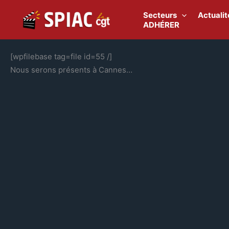
Aller
au
Secteurs
Actualit
contenu
ADHÉRER
[wpfilebase tag=file id=55 /]
Nous serons présents à Cannes…