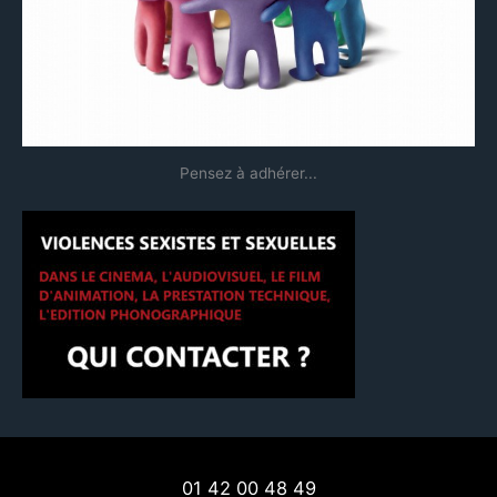
r
:
Pensez à adhérer...
01 42 00 48 49