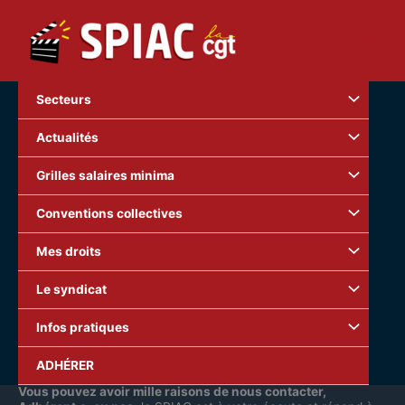
Aller
au
contenu
Secteurs
Actualités
Grilles salaires minima
Conventions collectives
Mes droits
Le syndicat
Infos pratiques
07 69 06 04 28
ADHÉRER
Vous pouvez avoir mille raisons de nous contacter,