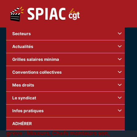
Aller
au
contenu
Secteurs
Actualités
Grilles salaires minima
Conventions collectives
Mes droits
Le syndicat
Infos pratiques
Paris, le 5 janvier 2018
ADHÉRER
Production cinématographique : appel à la
grève : Mixeurs, Chefs monteurs son,