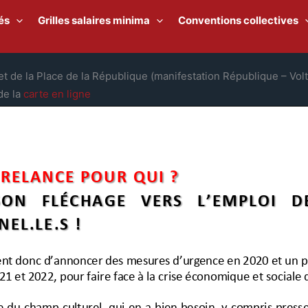
és
Grilles salaires minima
Conventions collectives
et de la Place de la République (manifestation République – Volt
de la
carte en ligne