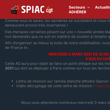
Aller
au
Secteurs
Actualit
contenu
ADHÉRER
Comme vous le savez, les semaines se succèdent et nous ne v
demeurent encore très incertaines !
Des menaces certaines pèsent sur une « nouvelle année bla
nos demandes que ce soit en matière de soutien à l’emploi q
Afin d’organiser au mieux la suite de notre mobilisation, n
de-France le :
MERCREDI 3 MARS 2021 DE 12.00
3 RUE DU CHÂ
Cette AG aura pour objet de faire un point d’étape sur les m
2021
qui doit se déployer à Paris comme sur tous les territoi
Lettre de mission sur l’année blanche d’André Gauron 
Vidéo décryptage de cette lettre de mission
:
https://
Nous vous attendons nombreux mercredi 3 mars dans