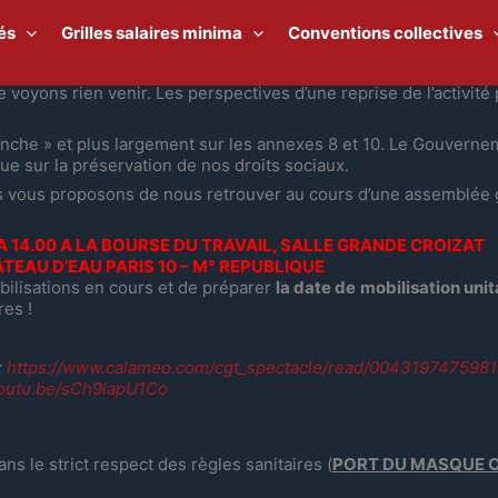
és
Grilles salaires minima
Conventions collectives
oyons rien venir. Les perspectives d’une reprise de l’activité
nche » et plus largement sur les annexes 8 et 10. Le Gouvern
ue sur la préservation de nos droits sociaux.
ous vous proposons de nous retrouver au cours d’une assemblée 
 A 14.00 A LA BOURSE DU TRAVAIL, SALLE GRANDE CROIZAT
TEAU D’EAU PARIS 10 – M° REPUBLIQUE
obilisations en cours et de préparer
la date de
mobilisation unit
res !
:
https://www.calameo.com/cgt_spectacle/read/004319747598
youtu.be/sCh9lapU1Co
 le strict respect des règles sanitaires (
PORT DU MASQUE O