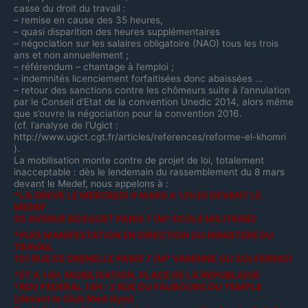
casse du droit du travail :
– remise en cause des 35 heures,
– quasi disparition des heures supplémentaires
– négociation sur les salaires obligatoire (NAO) tous les trois
ans et non annuellement ;
– référendum – chantage à l’emploi ;
– indemnités licenciement forfaitisées donc abaissées …
– retour des sanctions contre les chômeurs suite à l’annulation
par le Conseil d’Etat de la convention Unedic 2014, alors même
que s’ouvre la négociation pour la convention 2016.
(cf. l’analyse de l’Ugict :
http://www.ugict.cgt.fr/articles/references/reforme-el-khomri
).
La mobilisation monte contre de projet de loi, totalement
inacceptable : dès le lendemain du rassemblement du 8 mars
devant le Medef, nous appelons à :
*LA GREVE LE MERCREDI 9 MARS A 12h30 DEVANT LE
MEDEF
55 AVENUE BOSQUET PARIS 7 (M° ECOLE MILITAIRE)
*PUIS MANIFESTATION EN DIRECTION DU MINISTERE DU
TRAVAIL
101 RUE DE GRENELLE PARIS 7 (M° VARENNE OU SOLFERINO)
*ET A 14H, MOBILISATION, PLACE DE LA REPUBLIQUE
*RDV FEDERAL 14H : 2 RUE DU FAUBOURG DU TEMPLE
(devant le Club Med Gym)