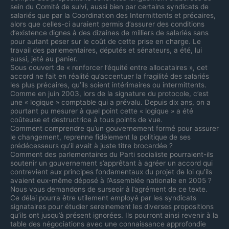
sein du Comité de suivi, aussi bien par certains syndicats de
salariés que par la Coordination des Intermittents et précaires,
alors que celles-ci auraient permis d’assurer des conditions
d’existence dignes à des dizaines de milliers de salariés sans
pour autant peser sur le coût de cette prise en charge. Le
travail des parlementaires, députés et sénateurs, a été, lui
aussi, jeté au panier.
Sous couvert de « renforcer l’équité entre allocataires », cet
accord ne fait en réalité qu’accentuer la fragilité des salariés
les plus précaires, qu’ils soient intérimaires ou intermittents.
Comme en juin 2003, lors de la signature du protocole, c’est
une « logique » comptable qui a prévalu. Depuis dix ans, on a
pourtant pu mesurer à quel point cette « logique » a été
coûteuse et destructrice à tous points de vue.
Comment comprendre qu’un gouvernement formé pour assurer
le changement, reprenne fidèlement la politique de ses
prédécesseurs qu’il avait à juste titre brocardée ?
Comment des parlementaires du Parti socialiste pourraient-ils
soutenir un gouvernement s’apprêtant à agréer un accord qui
contrevient aux principes fondamentaux du projet de loi qu’ils
avaient eux-même déposé à l’Assemblée nationale en 2005 ?
Nous vous demandons de surseoir à l’agrément de ce texte.
Ce délai pourra être utilement employé par les syndicats
signataires pour étudier sereinement les diverses propositions
qu’ils ont jusqu’à présent ignorées. Ils pourront ainsi revenir à la
table des négociations avec une connaissance approfondie