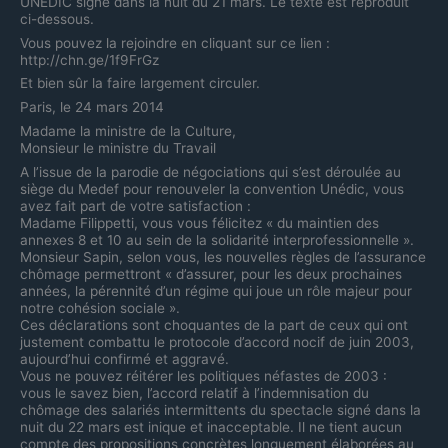
UNEDIC signé dans la nuit du 21 mars. Le texte est reproduit
ci-dessous.
Vous pouvez la rejoindre en cliquant sur ce lien :
http://chn.ge/1f9FrGz
Et bien sûr la faire largement circuler.
Paris, le 24 mars 2014
Madame la ministre de la Culture,
Monsieur le ministre du Travail
A l’issue de la parodie de négociations qui s’est déroulée au
siège du Medef pour renouveler la convention Unédic, vous
avez fait part de votre satisfaction :
Madame Filippetti, vous vous félicitez « du maintien des
annexes 8 et 10 au sein de la solidarité interprofessionnelle ».
Monsieur Sapin, selon vous, les nouvelles règles de l’assurance
chômage permettront « d’assurer, pour les deux prochaines
années, la pérennité d’un régime qui joue un rôle majeur pour
notre cohésion sociale ».
Ces déclarations sont choquantes de la part de ceux qui ont
justement combattu le protocole d’accord nocif de juin 2003,
aujourd’hui confirmé et aggravé.
Vous ne pouvez réitérer les politiques néfastes de 2003 :
vous le savez bien, l’accord relatif à l’indemnisation du
chômage des salariés intermittents du spectacle signé dans la
nuit du 22 mars est inique et inacceptable. Il ne tient aucun
compte des propositions concrètes longuement élaborées au