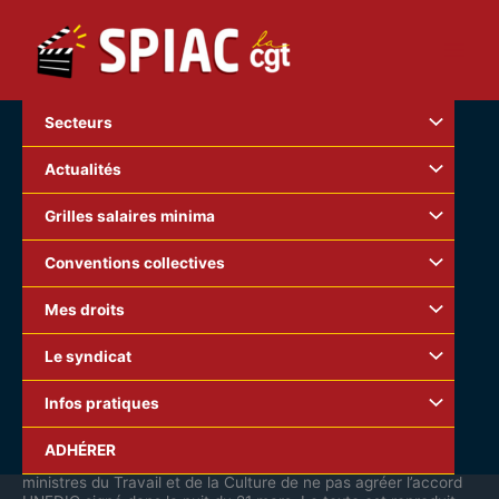
Aller
au
contenu
Secteurs
Actualités
Grilles salaires minima
Conventions collectives
Mes droits
Le syndicat
Infos pratiques
Bonjour,
ADHÉRER
Une pétition vient d’être mise en ligne pour demander aux
ministres du Travail et de la Culture de ne pas agréer l’accord