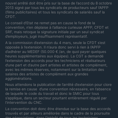
nouvel arrêté doit être pris sur la base de l’accord du 8 octobre
2013 signé par tous les syndicats de producteurs sauf l’APFP
(films publicitaires) et tous les syndicats de salariés sauf la
CFDT.
Le conseil d’Etat ne remet pas en cause le fond de la
convention, n’en déplaise à l’alliance curieuse APFP, CFDT et
SRF, mais retoque la signature initiale par un seul syndicat
d’employeurs, jugé insuffisamment représentatif.
A la commission d’extension du 4 mars, seule la CFDT s’est
opposée à l’extension. Il n’aura donc servi à rien à l’APFP
d’adhérer au MEDEF (50.000 € /an, de quoi payer quelques
heures supplémentaires aux équipes). La CGT a demandé
l’extension des accords pour les techniciens et réalisateurs
d’une part et d’autre part artistes et artistes de complément,
avec les mêmes réserves, notamment sur la limitation des
salaires des artistes de complément aux grandes
agglomérations.
Nous attendons la publication de l’arrêté d’extension pour clore
la remise en cause d’une convention nécessaire, en l’absence
de laquelle le code du travail et donc le SMIC pour tous
s’applique, dans un secteur pourtant entièrement régulé par
l’intervention du CNC.
La convention doit donc être étendue sur la base des accords
trouvés et par ailleurs améliorée dans le cadre de la poursuite
des négociations, dans l’intérêt de tous les techniciens,