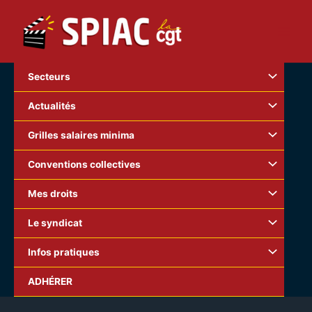
Aller
au
contenu
Secteurs
Actualités
Grilles salaires minima
Conventions collectives
Mes droits
Le syndicat
Infos pratiques
Ce documentent peut être imprimé et affiché sur l’ensemble
ADHÉRER
des lieux de travail.