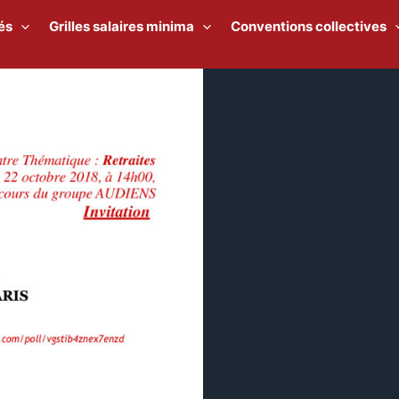
és
Grilles salaires minima
Conventions collectives