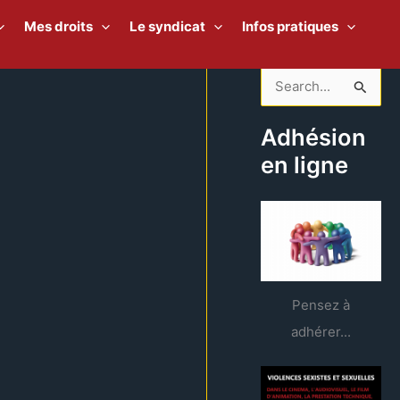
Mes droits
Le syndicat
Infos pratiques
R
e
Adhésion
c
en ligne
h
e
r
c
h
e
Pensez à
r
adhérer...
: