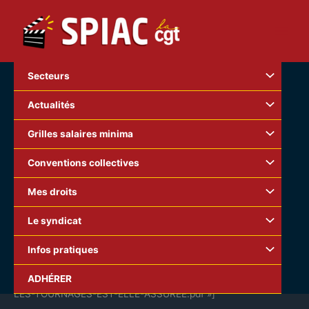
Aller
au
contenu
Secteurs
Actualités
Grilles salaires minima
Conventions collectives
Mes droits
Le syndicat
Infos pratiques
[gview file= »http://spiac-cgt.org/wp-
ADHÉRER
content/uploads/2015/06/LA-SECURITE-AU-TRAVAIL-SUR-
LES-TOURNAGES-EST-ELLE-ASSUREE.pdf »]