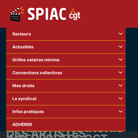
Aller
au
contenu
Secteurs
Actualités
Grilles salaires minima
Conventions collectives
Mes droits
Le syndicat
Infos pratiques
S
YNDICAT
F
RANCAIS
ADHÉRER
DES
A
RTISTES