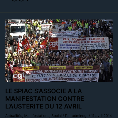
LE
SPIAC
S’ASSOCIE
A
LA
MANIFESTATION
CONTRE
L’AUSTERITE
DU
12
AVRIL
LE SPIAC S’ASSOCIE A LA
MANIFESTATION CONTRE
L’AUSTERITE DU 12 AVRIL
Actualités
,
Manifestations
,
Social
/ Par
admincgt
/
11 avril 2014