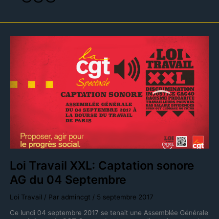
Loi
Travail
XXL:
Captation
sonore
AG
du
04
Septembre
Loi Travail XXL: Captation sonore
AG du 04 Septembre
Loi Travail
/ Par
admincgt
/
5 septembre 2017
Ce lundi 04 septembre 2017 se tenait une Assemblée Générale