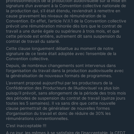
professionnel(le)s de la production audiovisuelle sur la mise en
signature d’un avenant à la Convention collective nationale de
la production qui, s’il était étendu, reviendrait à remettre en
cause gravement les niveaux de rémunération de la
Convention. En effet, l’article IV.II.1 de la Convention collective
prévoit une rémunération minorée dès lors que le contrat de
travail a une durée égale ou supérieure à trois mois, et que
cette période est entière, autrement dit sans suspension du
contrat de travail du salarié.
Cette clause longuement débattue au moment de notre
signature de ce texte était adoptée avec l’ensemble de la
Convention collective.
Depuis, de nombreux changements sont intervenus dans
l’organisation du travail dans la production audiovisuelle avec
la généralisation de nouveaux formats de programmes.
L’avenant proposé aujourd’hui par les producteurs de la
Confédération des Producteurs de l’Audiovisuel va plus loin
puisqu’il prévoit, sans allongement de la période des trois mois
des périodes de suspension du contrat de travail (quinze jours
toutes les 5 semaines). Il va sans dire que cette nouvelle
clause permettrait de généraliser de nouvelles formes
d’organisation du travail et donc de réduire de 30% les
rémunérations conventionnelles.
C’est inacceptable !!!
A ce jour, les mêmes à se satisfaire de l’inacceptable, la CFDT