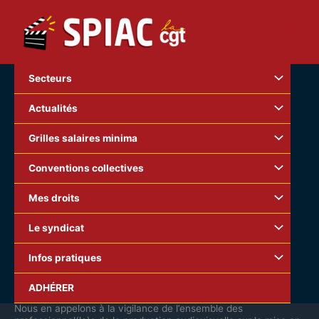
Aller
au
contenu
Secteurs
Actualités
Grilles salaires minima
Conventions collectives
Mes droits
Le syndicat
Infos pratiques
Une grave remise en cause de la Convention collective de la
ADHÉRER
production audiovisuelle.
Nous en appelons à la vigilance de l’ensemble des