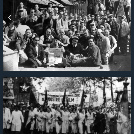
23 Juin 1936
Il y a 90 ans, la grève
des ouvrières et
ouvriers des usines
et studios permettait
la signature de la
première convention