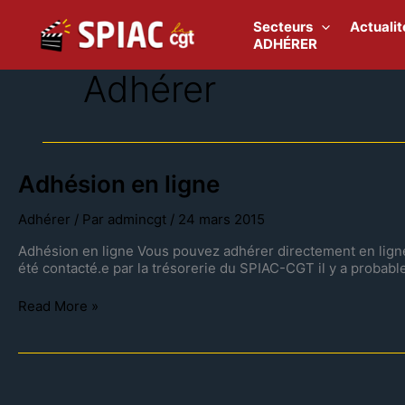
Aller
au
Secteurs
Actualit
contenu
ADHÉRER
Adhérer
Adhésion
Adhésion en ligne
en
ligne
Adhérer
/ Par
admincgt
/
24 mars 2015
Adhésion en ligne Vous pouvez adhérer directement en ligne 
été contacté.e par la trésorerie du SPIAC-CGT il y a probabl
Read More »