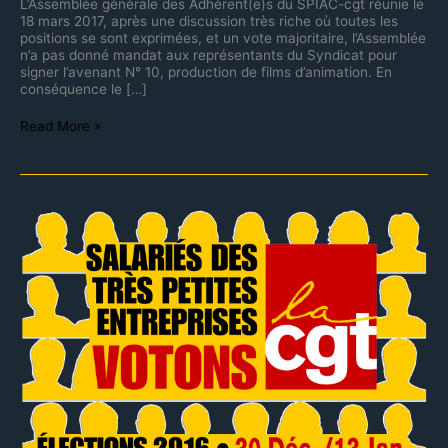
L’Assemblée générale des Adhérent(e)s du SPIAC-cgt réunie le
18 mars 2017, après une discussion très riche où toutes les
positions se sont exprimées, et un vote majoritaire, l’Assemblée
n’a pas donné mandat aux représentants du Syndicat pour
signer l’avenant N° 10, production de films d’animation. En
conséquence le […]
Read More »
Élections
TPE
jusqu’au
13
janvier