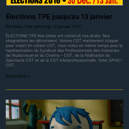
Élections TPE jusqu’au 13 janvier
Élections
/ Par
admincgt
/
6 janvier 2017
ÉLECTIONS TPE Nos luttes ont construit nos droits. Nos
résignations les détruiraient. Votons CGT maintenant (cliquer
pour voter) En votant CGT, vous votez en même temps pour la
représentation du Syndicat des Professionnels des Industries
de l’Audiovisuel et du Cinéma – CGT, de la Fédération du
Spectacle CGT et de la CGT interprofessionnelle. Voter SPIAC-
CGT,
Read More »
Nouvelles
propositions
du
SPFA
dans
le