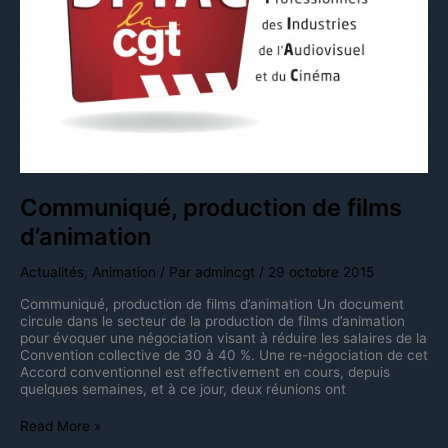
Communiqué, production de films
d’animation
Actualités
,
Animation
/ Par
admincgt
/
29 octobre 2015
Communiqué, production de films d’animation Un document
circule dans le secteur de la production de films d’animation
pour évoquer une négociation visant à réduire les salaires de la
Convention collective de 30 à 40 %. Une re-négociation de cet
Accord conventionnel est effectivement en cours, depuis
quelques semaines, et à ce jour, deux réunions ont
Read More »