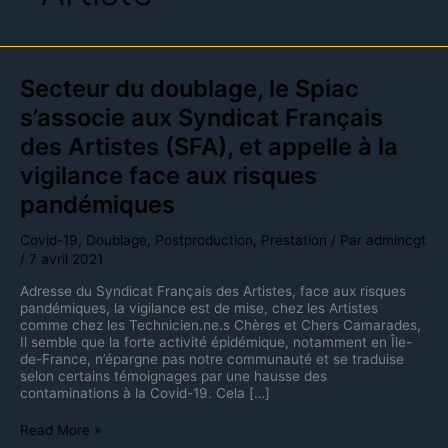
Secteur
Secteur du doublage, le Spiac
du
s’associe aux Syndicat Français
doublage,
le
des Artistes (SFA), et appelle à la
Spiac
s’associe
vigilance face aux risques
aux
pandémiques
Syndicat
Français
des
Covid-19
,
Doublage
,
Postproduction
,
Prestation
/ Par
admincgt
Artistes
/
7 avril 2021
(SFA),
et
Adresse du Syndicat Français des Artistes, face aux risques
appelle
pandémiques, la vigilance est de mise, chez les Artistes
à
comme chez les Technicien.ne.s Chères et Chers Camarades,
la
Il semble que la forte activité épidémique, notamment en Île-
vigilance
de-France, n’épargne pas notre communauté et se traduise
face
selon certains témoignages par une hausse des
aux
contaminations à la Covid-19. Cela […]
risques
pandémiques
Read More »