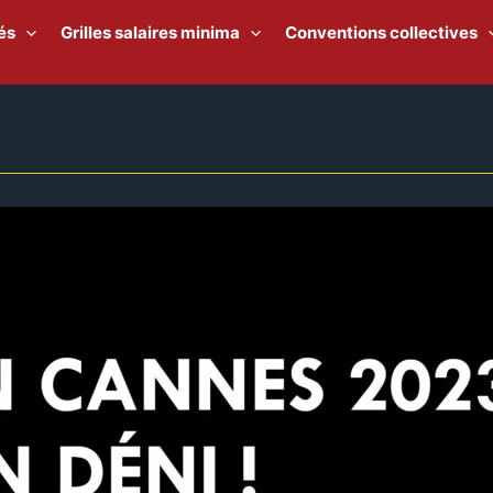
és
Grilles salaires minima
Conventions collectives