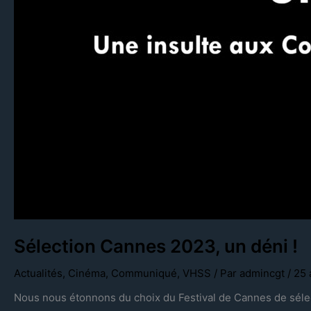
Sélection Cannes 2023, un déni !
Actualités
,
Cinéma
,
Communiqué
,
VHSS
/ Par
admincgt
/
25 
Nous nous étonnons du choix du Festival de Cannes de sélect