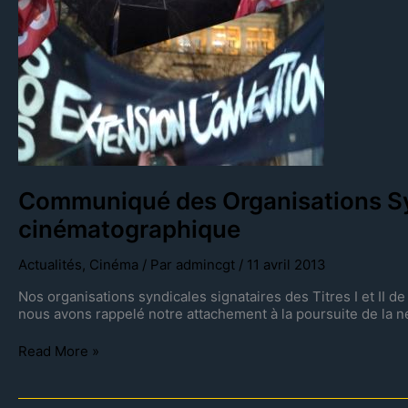
Communiqué des Organisations Synd
cinématographique
Actualités
,
Cinéma
/ Par
admincgt
/
11 avril 2013
Nos organisations syndicales signataires des Titres I et II d
nous avons rappelé notre attachement à la poursuite de la nég
Read More »