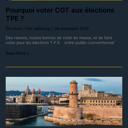
Pourquoi voter CGT aux élections
TPE ?
Élections
/ Par
admincgt
/
28 novembre 2016
Des raisons, toutes bonnes de voter en masse, et de faire
voter pour les élections T.P.E. ordre-public-conventionnel
Read More »
Le
SPIAC
et
les
syndicats
de
la
CGT-
Spectacle
à
travers