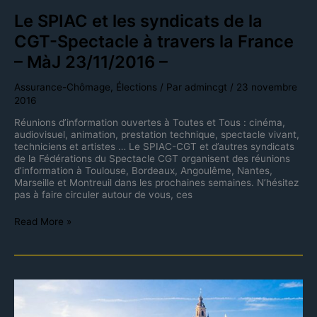
la
Le SPIAC et les syndicats de la
France
–
CGT-Spectacle à travers la France
MàJ
– MàJ 23/11/2016 –
23/11/2016
–
Assurance-Chômage
,
Élections
/ Par
admincgt
/
23 novembre
2016
Réunions d’information ouvertes à Toutes et Tous : cinéma,
audiovisuel, animation, prestation technique, spectacle vivant,
techniciens et artistes … Le SPIAC-CGT et d’autres syndicats
de la Fédérations du Spectacle CGT organisent des réunions
d’information à Toulouse, Bordeaux, Angoulême, Nantes,
Marseille et Montreuil dans les prochaines semaines. N’hésitez
pas à faire circuler autour de vous, ces
Read More »
Réunion
d’information
à