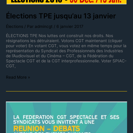
Élections TPE jusqu’au 13 janvier
Élections
/ Par
admincgt
/
6 janvier 2017
ÉLECTIONS TPE Nos luttes ont construit nos droits. Nos
résignations les détruiraient. Votons CGT maintenant (cliquer
pour voter) En votant CGT, vous votez en même temps pour la
représentation du Syndicat des Professionnels des Industries
de l’Audiovisuel et du Cinéma – CGT, de la Fédération du
Spectacle CGT et de la CGT interprofessionnelle. Voter SPIAC-
CGT,
Read More »
CGT
Spectacle
12
janvier
à
20h