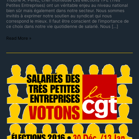
Tribune A. Perez, chef monteuse Les élections TPE (Très
Petites Entreprises) ont un véritable enjeu au niveau national
bien sûr mais également dans notre secteur. Nous sommes
invités à exprimer notre soutien au syndicat qui nous
correspond le mieux. Il faut être conscient de l’importance de
ce choix dans notre vie quotidienne de salarié. Nous […]
Read More »
Élections
TPE
jusqu’au
13
janvier