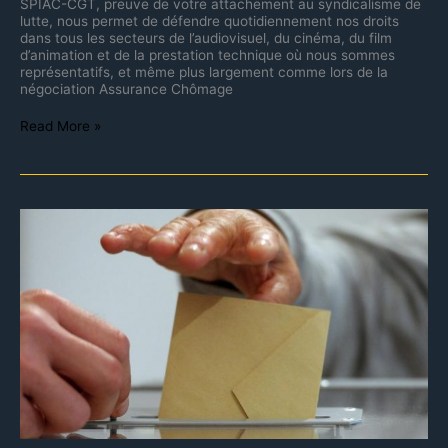
SPIAC-CGT, preuve de votre attachement au syndicalisme de
lutte, nous permet de défendre quotidiennement nos droits
dans tous les secteurs de l’audiovisuel, du cinéma, du film
d’animation et de la prestation technique où nous sommes
représentatifs, et même plus largement comme lors de la
négociation Assurance Chômage
Read More »
Cinéma,
Audiovisuel
:
courrier
d’inscription
élections
TPE