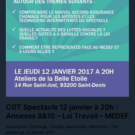
:
Annexes
8&10
–
Loi
Travail
–
MEDEF
CGT Spectacle 12 janvier à 20h :
Annexes 8&10 – Loi Travail – MEDEF
Assurance-Chômage
,
Congés spectacles
,
Maternité
/ Par
admincgt
/
8 janvier 2017