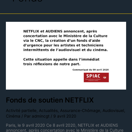
Fonds
de
soutien
NETFLIX
Fonds de soutien NETFLIX
Activité partielle
,
Actualités
,
Assurance-Chômage
,
Audiovisuel
,
Cinéma
/ Par
admincgt
/
9 avril 2020
Paris, le 9 avril 2020 Ce 8 avril 2020, NETFLIX et AUDIENS
annoncent, après concertation avec le Ministère de la Culture